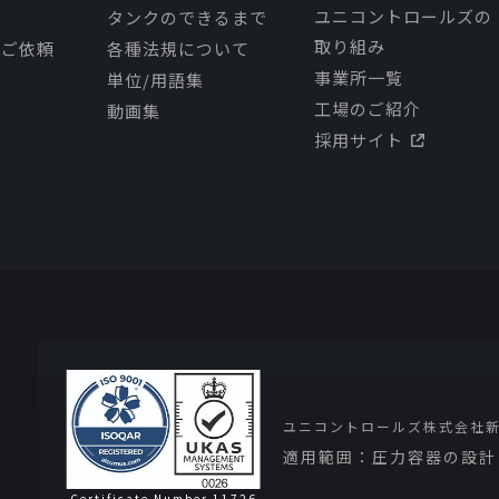
ユニコントロールズの
タンクのできるまで
取り組み
理ご依頼
各種法規について
事業所一覧
単位/用語集
工場のご紹介
動画集
採用サイト
ユニコントロールズ株式会社
適用範囲：圧力容器の設計
Certificate Number 11726